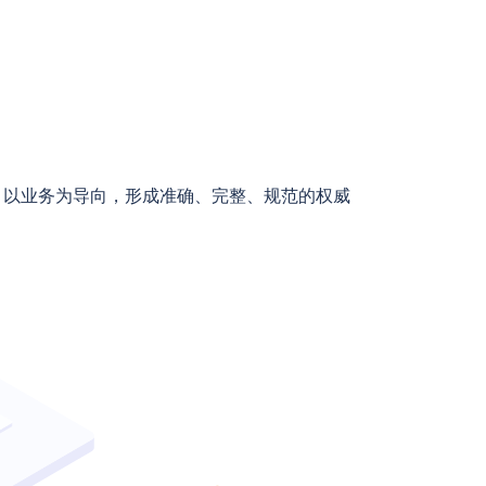
以业务为导向，形成准确、完整、规范的权威