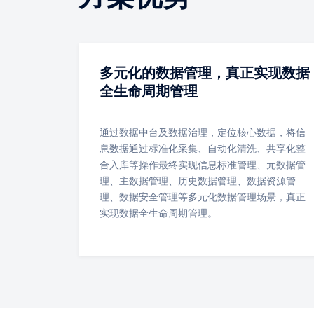
多元化的数据管理，真正实现数据
全生命周期管理
通过数据中台及数据治理，定位核心数据，将信
息数据通过标准化采集、自动化清洗、共享化整
合入库等操作最终实现信息标准管理、元数据管
理、主数据管理、历史数据管理、数据资源管
理、数据安全管理等多元化数据管理场景，真正
实现数据全生命周期管理。