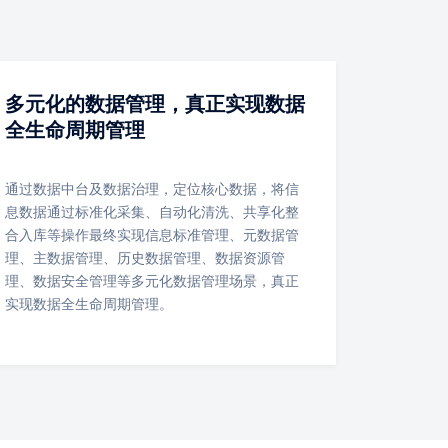
多元化的数据管理，真正实现数据
全生命周期管理
通过数据中台及数据治理，定位核心数据，将信
息数据通过标准化采集、自动化清洗、共享化整
合入库等操作最终实现信息标准管理、元数据管
理、主数据管理、历史数据管理、数据资源管
理、数据安全管理等多元化数据管理场景，真正
实现数据全生命周期管理。