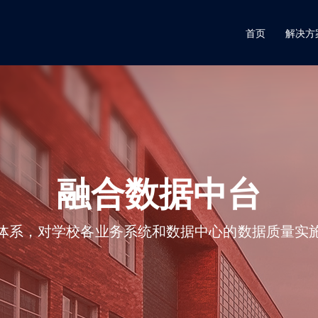
首页
解决方
融合数据中台
体系，对学校各业务系统和数据中心的数据质量实