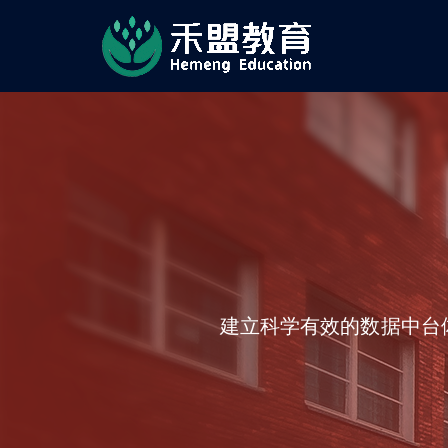
建立科学有效的数据中台