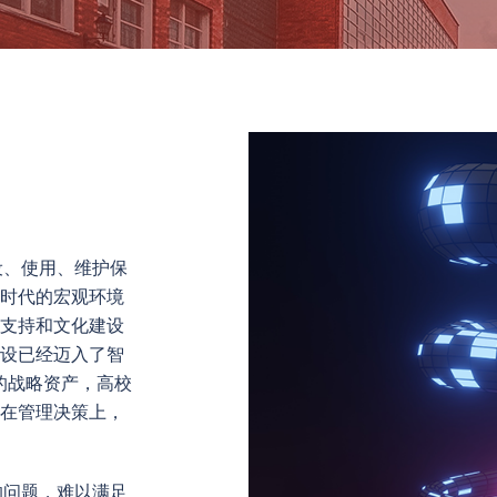
、使用、维护保
时代的宏观环境
支持和文化建设
设已经迈入了智
的战略资产，高校
在管理决策上，
问题，难以满足